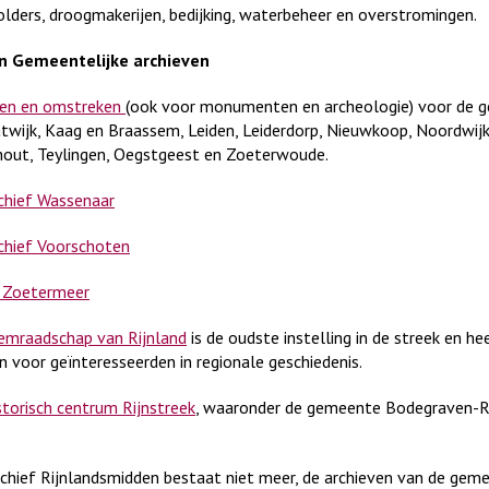
 polders, droogmakerijen, bedijking, waterbeheer en overstromingen.
n Gemeentelijke archieven
den en omstreken
(ook voor monumenten en archeologie) voor de 
twijk, Kaag en Braassem, Leiden, Leiderdorp, Nieuwkoop, Noordwijk
out, Teylingen, Oegstgeest en Zoeterwoude.
hief Wassenaar
hief Voorschoten
f Zoetermeer
mraadschap van Rijnland
is de oudste instelling in de streek en he
n voor geïnteresseerden in regionale geschiedenis.
storisch centrum Rijnstreek
, waaronder de gemeente Bodegraven-R
chief Rijnlandsmidden bestaat niet meer, de archieven van de gem