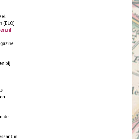
eel
n (ELO).
en.nl
agazine
n bij
ls
 en
an de
essant in