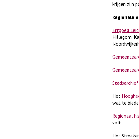
krijgen zijn
Regionale e
Erfgoed Lei
Hillegom, Ka
Noordwijkerh
Gemeentearc
Gemeentearc
Stadsarchie
Het
Hooghee
wat te biede
Regionaal hi
valt.
Het Streekar