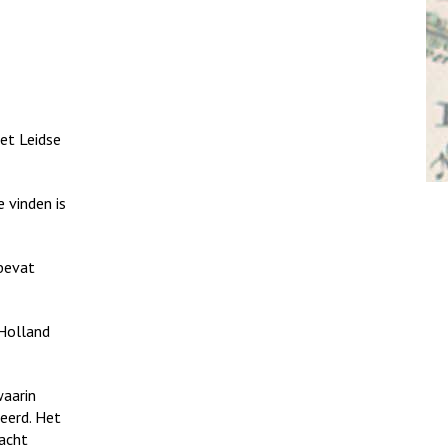
het Leidse
e vinden is
 bevat
-Holland
waarin
eerd. Het
dacht