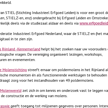
ikkeld.
van STIEL (Stichting Industrieel Erfgoed Leiden) is voor een groot d
ulen, STIELZ-en, enz) ondergebracht bij Erfgoed Leiden en Omstreke
kelijk deels via de studiezaal aldaar en deels via
www.erfgoedleid
ederatie Industrieel Erfgoed Nederland, waar de STIELZ-en (het m
gitaal in te zien zijn.
g Rijnland -Kennemerland
helpt bij het zoeken naar uw voorouders e
logische vragen. De vereniging organiseert lezingen, workshops,
kuren en evenementen.
e Molenstichting
streeft ernaar om poldermolens in het Rijnland a
rische monumenten én als functionerende werktuigen te behouden
 draagt zorg voor het instandhouden van 49 poldermolens.
g Molenwereld
zet zich in om kennis en onderzoek vast te leggen v
, de constructie en de werking van molens.
waswie
geeft toegang tot miljoenen gegevens over personen. Inter