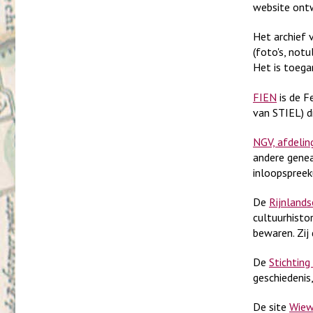
website ontw
Het archief 
(foto's, not
Het is toegan
FIEN
is de F
van STIEL) di
NGV, afdelin
andere genea
inloopspree
De
Rijnlands
cultuurhisto
bewaren. Zij
De
Stichtin
geschiedenis
De site
Wie