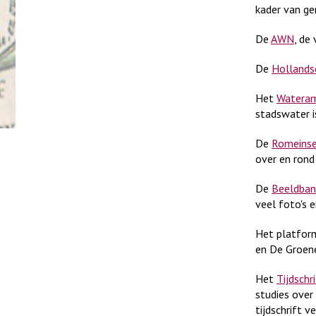
kader van ge
De
AWN
, de
De
Hollands
Het
Wateram
stadswater i
De
Romeinse
over en rond
De
Beeldban
veel foto's 
Het platfo
en De Groen
Het
Tijdschr
studies over
tijdschrift 