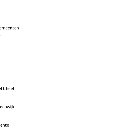
gemeenten
,
eft heel
eeuwijk
eente