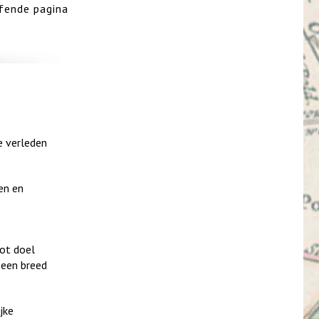
ffende pagina
ke verleden
en en
tot doel
 een breed
jke