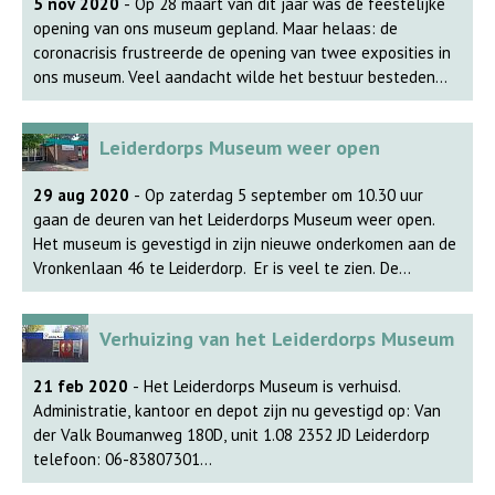
5 nov 2020
- Op 28 maart van dit jaar was de feestelijke
opening van ons museum gepland. Maar helaas: de
coronacrisis frustreerde de opening van twee exposities in
ons museum. Veel aandacht wilde het bestuur besteden
aan 75 jaar bevrijding met de tentoonstelling “75-jaar
bevrijding – 75-jaar vrijheid”. Het plan was samen met de
Leiderdorps Museum weer open
Oranjevereniging alle basisscholen uit te nodigen en de
leerlingen te vertellen over de bezetting en bevrijdingvan
29 aug 2020
- Op zaterdag 5 september om 10.30 uur
Leiderdorp. Ook de nieuw opgezette permanente
gaan de deuren van het Leiderdorps Museum weer open.
tentoonstelling “Weet waar je woont” mag worden gezien!
Het museum is gevestigd in zijn nieuwe onderkomen aan de
Zie voor meer informatie onze Niewsbrief. Link naar de
Vronkenlaan 46 te Leiderdorp. Er is veel te zien. De
Nieuwsbrief
tijdelijke tentoonstelling “75-jaar bevrijding, 75-jaar
vrijheid” en de prachtige vaste tentoonstelling “Weet waar
Verhuizing van het Leiderdorps Museum
je woont”. De tentoonstelling over de bevrijding van
Leiderdorp zal tot het eind van het jaar in het museum te
21 feb 2020
- Het Leiderdorps Museum is verhuisd.
bezoeken zijn. Belangstellenden die tijdens de Corona Lock
Administratie, kantoor en depot zijn nu gevestigd op: Van
down deze interessante tentoonstelling niet hebben
der Valk Boumanweg 180D, unit 1.08 2352 JD Leiderdorp
kunnen bezoeken, kunnen hiervan nu nog 4 maanden
telefoon: 06-83807301
genieten. “Weet waar je woont” geeft een prachtig
Mailadres: info@leiderdorpsmuseum.nl Het adres van de
overzicht van de rijke tweeduizend jaar geschiedenis van