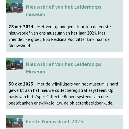
depot zijn gevestigd op de Van der Valk Boumanweg 180D
Nieuwsbrief van het Leiderdorps
unit 1.08, 2352 JD Leiderdorp. Tel. 06 588 761 22 Zie
museum
ook www.leiderdorpsmuseum.nl Link naar de Nieuwsbrief
28 mrt 2024
- Met veel genoegen stuur ik u de eerste
nieuwsbrief van ons museum van het jaar 2024. Met
vriendelijke groet, Bob Reidsma Voorzitter Link naar de
Nieuwsbrief
Nieuwsbrief van het Leiderdorps
Museum
30 okt 2023
- Met de vrijwilligers van het museum is hard
gewerkt aan het nieuwe collectieregistratiesysteem. Op
basis van het Zyper Collectie Beheersysteem zijn drie
beeldbanken ontwikkeld, t.w. de objectenbeeldbank, de
fotobeeldbank en de archiefbeeldbank. De
objectenbeeldbank is nu online en in te zien via de website
Eerste Nieuwsbrief 2023
of via collectie.leiderdorpsmuseum.nl/cgi-bin/objecten.pl.
De tijdelijke tentoonstelling “Zicht op Leiderdorp” is