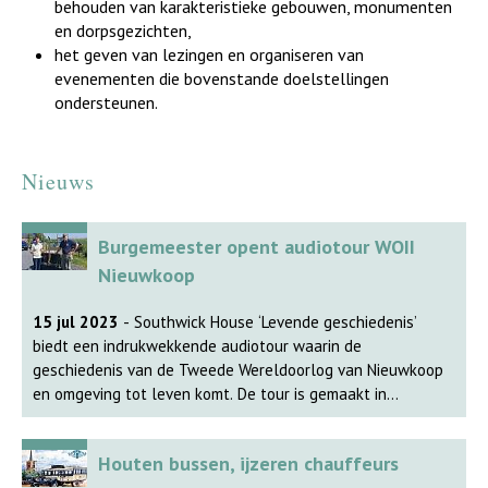
behouden van karakteristieke gebouwen, monumenten
en dorpsgezichten,
het geven van lezingen en organiseren van
evenementen die bovenstande doelstellingen
ondersteunen.
Nieuws
Burgemeester opent audiotour WOII
Nieuwkoop
15 jul 2023
- Southwick House ‘Levende geschiedenis’
biedt een indrukwekkende audiotour waarin de
geschiedenis van de Tweede Wereldoorlog van Nieuwkoop
en omgeving tot leven komt. De tour is gemaakt in
samenwerking met het Historisch Genootschap Nieuwkoop
e.o. en start en eindigt bij het onderkomen van het HGN op
Houten bussen, ijzeren chauffeurs
het terrein va De Zevensprong aan de Noordenseweg.