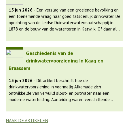
opgericht. De watertoren van Hazerswoude, gebouwd in
1915, werd een herkenningspunt en speelde een centrale
15 jun 2026
- Een verslag van een groeiende bevolking en
rol in de watervoorziening. Door de groei van de bevolking
een toenemende vraag naar goed fatsoenlijk drinkwater. De
en technologische vooruitgang werd de toren uiteindelijk
oprichting van de Leidse Duinwaterwatermaatschappij in
overbodig, maar hij bleef als monument behouden en kreeg
1878 en de bouw van de watertoren in Katwijk. Of daar alle
een nieuwe functie als kantoor. De beschikbaarheid van
problemen mee opgelost waren, leest u in het artikel.
schoon water en sanitair leidde tot een aanzienlijke daling
van ziektes en verbeterde leefomstandigheden.
Geschiedenis van de
drinkwatervoorziening in Kaag en
Braassem
15 jun 2026
- Dit artikel beschrijft hoe de
drinkwatervoorziening in voormalig Alkemade zich
ontwikkelde van vervuild sloot- en putwater naar een
moderne waterleiding. Aanleiding waren verschillende
epidemieën die leidde tot lokale initiatieven en uiteindelijk
tot regionale samenwerking.
NAAR DE ARTIKELEN