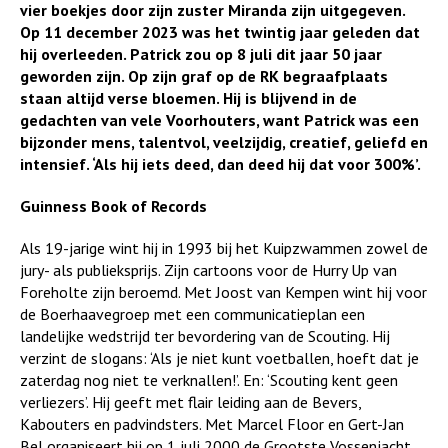
vier boekjes door zijn zuster Miranda zijn uitgegeven.
Op 11 december 2023 was het twintig jaar geleden dat
hij overleeden. Patrick zou op 8 juli dit jaar 50 jaar
geworden zijn. Op zijn graf op de RK begraafplaats
staan altijd verse bloemen. Hij is blijvend in de
gedachten van vele Voorhouters, want Patrick was een
bijzonder mens, talentvol, veelzijdig, creatief, geliefd en
intensief. ‘Als hij iets deed, dan deed hij dat voor 300%’.
Guinness Book of Records
Als 19-jarige wint hij in 1993 bij het Kuipzwammen zowel de
jury- als publieksprijs. Zijn cartoons voor de Hurry Up van
Foreholte zijn beroemd. Met Joost van Kempen wint hij voor
de Boerhaavegroep met een communicatieplan een
landelijke wedstrijd ter bevordering van de Scouting. Hij
verzint de slogans: ‘Als je niet kunt voetballen, hoeft dat je
zaterdag nog niet te verknallen!’. En: ‘Scouting kent geen
verliezers’. Hij geeft met flair leiding aan de Bevers,
Kabouters en padvindsters. Met Marcel Floor en Gert-Jan
Bel organiseert hij op 1 juli 2000 de Grootste Vossenjacht