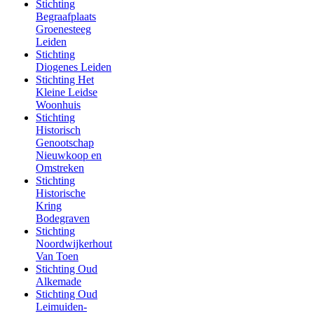
Stichting
Begraafplaats
Groenesteeg
Leiden
Stichting
Diogenes Leiden
Stichting Het
Kleine Leidse
Woonhuis
Stichting
Historisch
Genootschap
Nieuwkoop en
Omstreken
Stichting
Historische
Kring
Bodegraven
Stichting
Noordwijkerhout
Van Toen
Stichting Oud
Alkemade
Stichting Oud
Leimuiden-