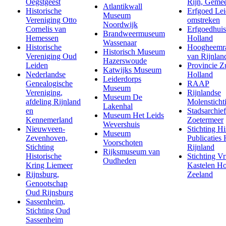
Oegstgeest
Rijn, Geme
Atlantikwall
Historische
Erfgoed Lei
Museum
Vereniging Otto
omstreken
Noordwijk
Cornelis van
Erfgoedhuis
Brandweermuseum
Hemessen
Holland
Wassenaar
Historische
Hoogheemr
Historisch Museum
Vereniging Oud
van Rijnlan
Hazerswoude
Leiden
Provincie Z
Katwijks Museum
Nederlandse
Holland
Leiderdorps
Genealogische
RAAP
Museum
Vereniging,
Rijnlandse
Museum De
afdeling Rijnland
Molensticht
Lakenhal
en
Stadsarchief
Museum Het Leids
Kennemerland
Zoetermeer
Wevershuis
Nieuwveen-
Stichting Hi
Museum
Zevenhoven,
Publicaties 
Voorschoten
Stichting
Rijnland
Rijksmuseum van
Historische
Stichting V
Oudheden
Kring Liemeer
Kastelen Ho
Rijnsburg,
Zeeland
Genootschap
Oud Rijnsburg
Sassenheim,
Stichting Oud
Sassenheim