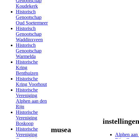
Genootschap
Koudekerk
Historisch
Genootschap
Oud Soetermeer
Historisch
Genootschap
Waddinxveen
Historisch
Genootschap
Warmelda
Historische
Kring
Benthuizen
Historische
Kring Voorhout
Historische
Vereniging
Alphen aan den
Rijn
Historische
Vereniging
instellinge
Boskoop
musea
Historische
Vereniging
Alphen aan