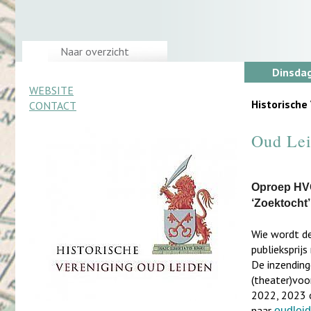
Naar overzicht
Dinsdag
WEBSITE
Historische
CONTACT
Oud Lei
Oproep HVO
‘Zoektocht’
Wie wordt de
publieksprij
De inzending
(theater)voo
2022, 2023 o
naar
oudlei