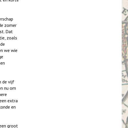
erschap
 de zomer
st. Dat
tie, zoals
 de
en we wie
ge
een
 de vijf
den nu om
mere
 een extra
rkonde en
 een groot