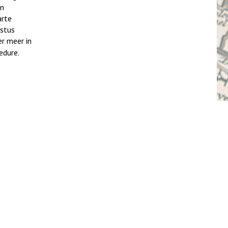
en
arte
ustus
er meer in
edure.