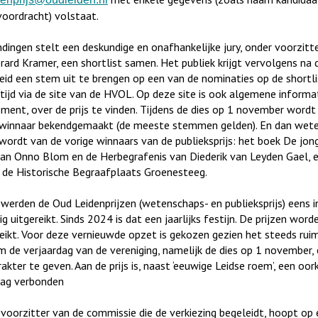
 voordracht) volstaat.
endingen stelt een deskundige en onafhankelijke jury, onder voorzitt
erard Kramer, een shortlist samen. Het publiek krijgt vervolgens na
eid een stem uit te brengen op een van de nominaties op de shortli
 tijd via de site van de HVOL. Op deze site is ook algemene informa
lement, over de prijs te vinden. Tijdens de dies op 1 november wordt
ke winnaar bekendgemaakt (de meeste stemmen gelden). En dan wet
wordt van de vorige winnaars van de publieksprijs: het boek De jon
n Onno Blom en de Herbegrafenis van Diederik van Leyden Gael, 
an de Historische Begraafplaats Groenesteeg.
 werden de Oud Leidenprijzen (wetenschaps- en publieksprijs) eens in
jdig uitgereikt. Sinds 2024 is dat een jaarlijks festijn. De prijzen wor
eikt. Voor deze vernieuwde opzet is gekozen gezien het steeds rui
 de verjaardag van de vereniging, namelijk de dies op 1 november,
rakter te geven. Aan de prijs is, naast ‘eeuwige Leidse roem’, een oo
rag verbonden
 voorzitter van de commissie die de verkiezing begeleidt, hoopt op