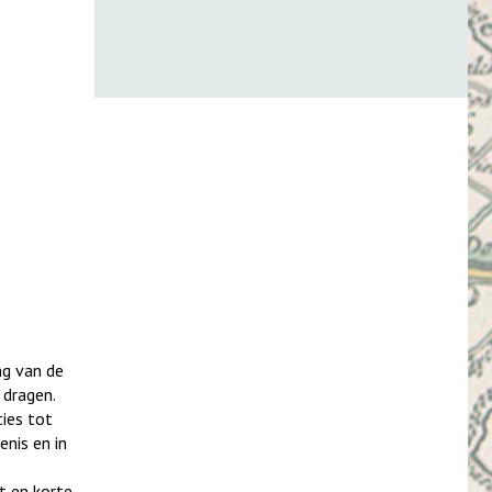
ng van de
 dragen.
ies tot
enis en in
t en korte