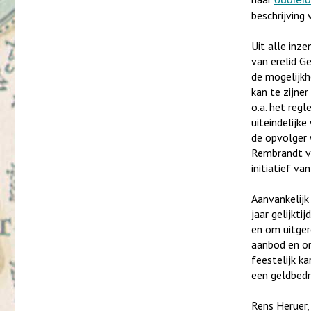
beschrijving
Uit alle inz
van erelid G
de mogelijkh
kan te zijner
o.a. het reg
uiteindelij
de opvolger 
Rembrandt va
initiatief v
Aanvankelijk
jaar gelijkti
en om uitger
aanbod en om
feestelijk ka
een geldbed
Rens Heruer,