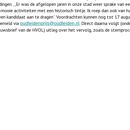
dingen. ,,Er was de afgelopen jaren in onze stad weer sprake van e
 mooie activiteiten met een historisch tintje. Ik roep dan ook van h
een kandidaat aan te dragen’’. Voordrachten kunnen nog tot 17 aug
emeld via
. Direct daarna volgt (ond
oudleidenprijs@oudleiden.nl
euwsbrief van de HVOL) uitleg over het vervolg, zoals de stemproc