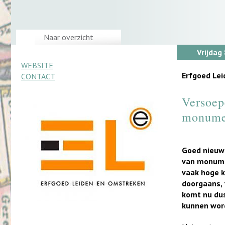
Naar overzicht
Vrijdag
WEBSITE
Erfgoed Le
CONTACT
Versoep
monumen
Goed nieuws
van monume
vaak hoge k
doorgaans, 
komt nu du
kunnen wor