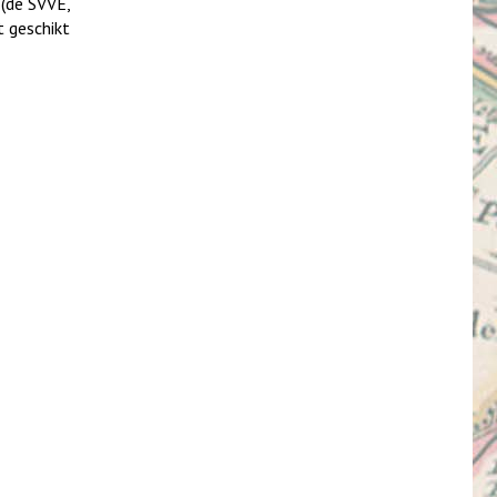
 (de SVVE,
t geschikt