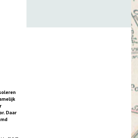
soleren
amelijk
r
or. Daar
amd