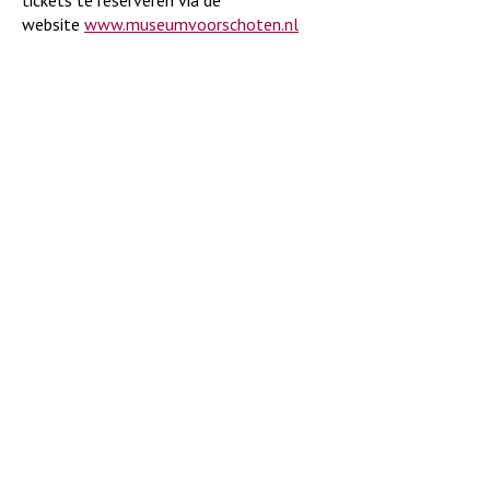
tickets te reserveren via de
website
www.museumvoorschoten.nl