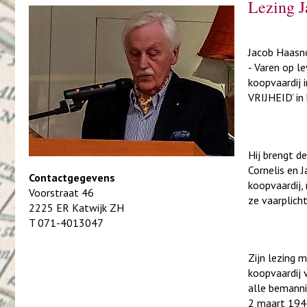
Lezing J
Jacob Haasn
- Varen op l
koopvaardij 
VRIJHEID’ i
Hij brengt d
Cornelis en 
Contactgegevens
koopvaardij
Voorstraat 46
ze vaarplich
2225 ER Katwijk ZH
T 071-4013047
Zijn lezing 
koopvaardij 
alle bemanni
2 maart 1946