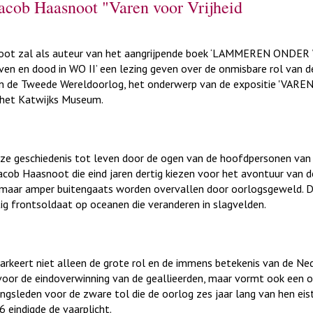
acob Haasnoot "Varen voor Vrijheid
oot zal als auteur van het aangrijpende boek ‘LAMMEREN ONDE
even en dood in WO II’ een lezing geven over de onmisbare rol van d
in de Tweede Wereldoorlog, het onderwerp van de expositie 'VAR
n het Katwijks Museum.
eze geschiedenis tot leven door de ogen van de hoofdpersonen van 
Jacob Haasnoot die eind jaren dertig kiezen voor het avontuur van d
, maar amper buitengaats worden overvallen door oorlogsgeweld. 
tig frontsoldaat op oceanen die veranderen in slagvelden.
markeert niet alleen de grote rol en de immens betekenis van de Ne
voor de eindoverwinning van de geallieerden, maar vormt ook een 
ngsleden voor de zware tol die de oorlog zes jaar lang van hen eis
 eindigde de vaarplicht.