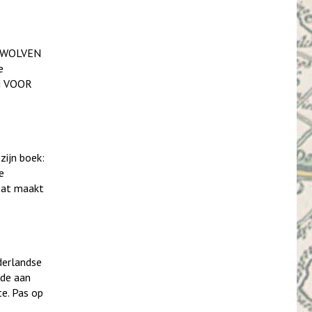
R WOLVEN
e
EN VOOR
zijn boek:
e
Dat maakt
derlandse
ode aan
te. Pas op