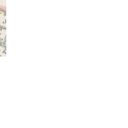
home
agenda
katwijks museum
2
HOME
CONTACT
ARTIKELEN
OVER ONS
NIEUWS
STEUN ON
AGENDA
BELEIDSP