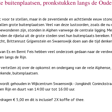
e buitenplaatsen, pronkstukken langs de Oude
et voor te stellen, maar in de zeventiende en achttiende eeuw ston
allen grote buitenplaatsen. Veel van deze lustoorden, zoals die nu
bewonderen zijn, stonden in Alphen vanwege de centrale ligging. Me
nden de rijkelui uit de grote steden snel hun buitenplaats bereiken
cht, Brittenrust Grijpenstein en Swaenswijk doen aan die tijd denken
n van Es en Bernt Feis hebben veel onderzoek gedaan naar de verd
en langs de Rijn.
g vertellen zij over de opkomst en ondergang van de vele Alphense
ekende, buitenplaatsen.
wordt gehouden in Wijkcentrum Swaenswijk - Jongkindt Coninckstra
en Rijn en duurt van 14:00 uur tot 16:00 uur.
ragen € 5,00 en dit is inclusief 2X koffie of thee.