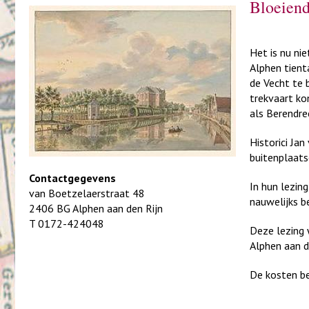
Bloeiend
Het is nu ni
Alphen tient
de Vecht te 
trekvaart ko
als Berendre
Historici Ja
buitenplaats
Contactgegevens
In hun lezin
van Boetzelaerstraat 48
nauwelijks b
2406 BG Alphen aan den Rijn
T 0172-424048
Deze lezing 
Alphen aan d
De kosten bed