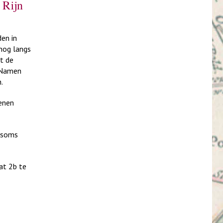
 Rijn
den in
 nog langs
t de
. Namen
.
wenen
, soms
at 2b te